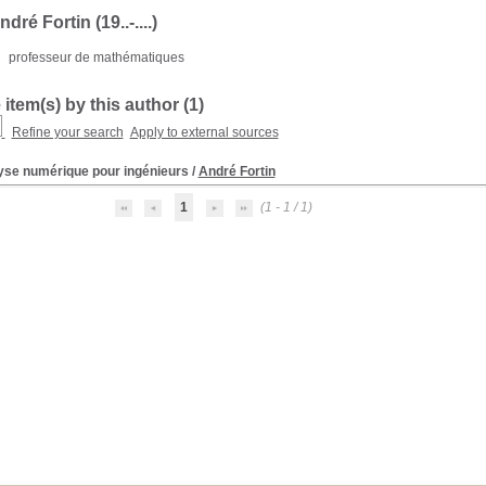
dré Fortin (19..-....)
:
professeur de mathématiques
 item(s) by this author (
1
)
Refine your search
Apply to external sources
yse numérique pour ingénieurs
/
André Fortin
1
(1 - 1 / 1)