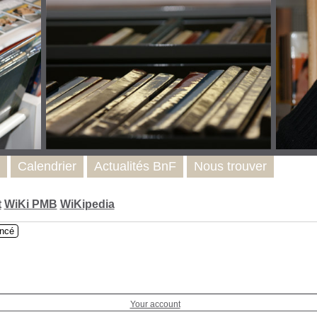
Calendrier
Actualités BnF
Nous trouver
t
WiKi PMB
WiKipedia
ncé
Your account