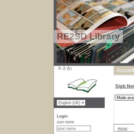
RE2SD Library
A-
A
A+
Accueil
Sigb.Ne
Mode ava
Login
user name
Home