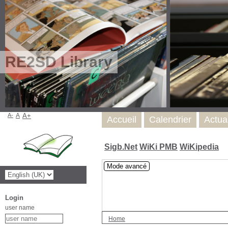
RE2SD Library
A-
A
A+
Accueil
Calendrier
Actua
Sigb.Net
WiKi PMB
WiKipedia
Mode avancé
Login
user name
Home