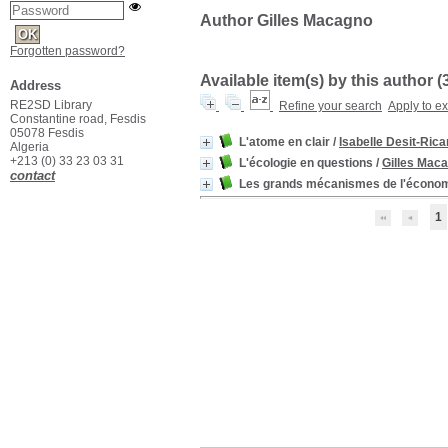
Author Gilles Macagno
Forgotten password?
Available item(s) by this author (
Address
RE2SD Library
Refine your search
Apply to e
Constantine road, Fesdis
05078 Fesdis
L'atome en clair
/
Isabelle Desit-Rica
Algeria
+213 (0) 33 23 03 31
L'écologie en questions
/
Gilles Mac
contact
Les grands mécanismes de l'économi
1