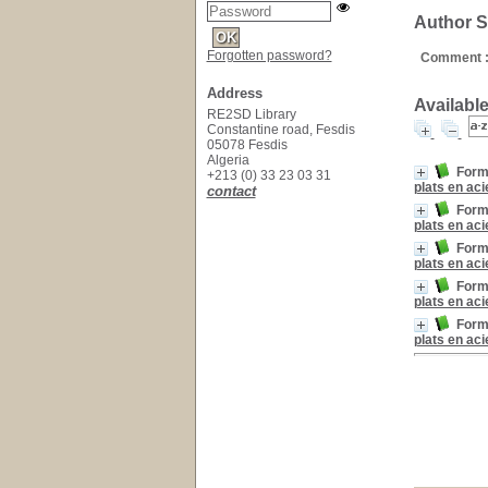
Author Sy
Forgotten password?
Comment 
Address
Available
RE2SD Library
Constantine road, Fesdis
05078 Fesdis
Algeria
Formu
+213 (0) 33 23 03 31
plats en aci
contact
Formu
plats en aci
Formu
plats en aci
Formu
plats en aci
Formu
plats en aci