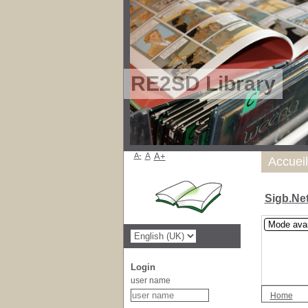
RE2SD Library
A-
A
A+
Accueil
Sigb.Ne
Mode ava
Login
user name
Home