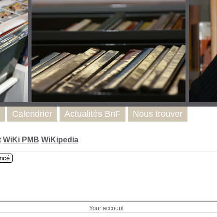
Calendrier
Actualités BnF
Nous trouver
t
WiKi PMB
WiKipedia
ncé
Your account