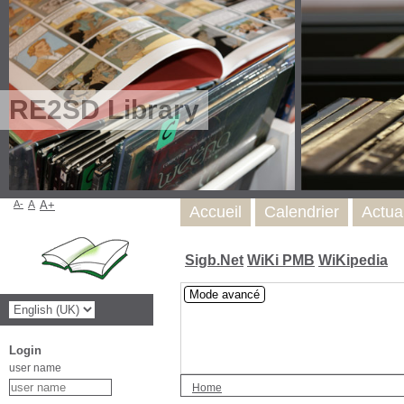
RE2SD Library
A-
A
A+
Accueil
Calendrier
Actua
Sigb.Net
WiKi PMB
WiKipedia
Mode avancé
Login
user name
Home