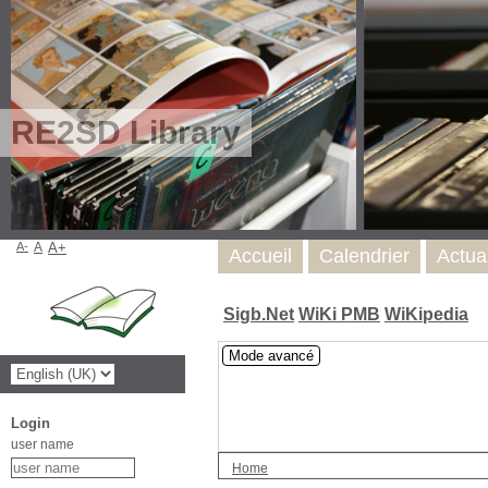
RE2SD Library
A-
A
A+
Accueil
Calendrier
Actua
Sigb.Net
WiKi PMB
WiKipedia
Mode avancé
Login
user name
Home