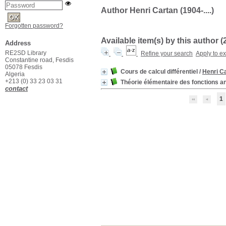
Author Henri Cartan (1904-....)
Forgotten password?
Available item(s) by this author (
Address
RE2SD Library
Refine your search
Apply to e
Constantine road, Fesdis
05078 Fesdis
Cours de calcul différentiel
/
Henri C
Algeria
+213 (0) 33 23 03 31
Théorie élémentaire des fonctions a
contact
1