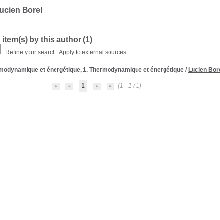
ucien Borel
 item(s) by this author (
1
)
Refine your search
Apply to external sources
modynamique et énergétique, 1. Thermodynamique et énergétique
/
Lucien Bor
1
(1 - 1 / 1)