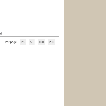
el
Per page :
25
50
100
200