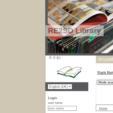
RE2SD Library
A-
A
A+
Accueil
Sigb.Ne
Mode ava
Login
user name
Home