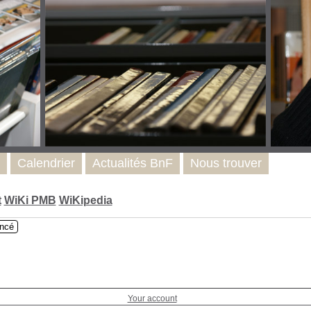
Calendrier
Actualités BnF
Nous trouver
t
WiKi PMB
WiKipedia
ncé
Your account