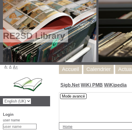
RE2SD Library
A-
A
A+
Accueil
Calendrier
Actua
Sigb.Net
WiKi PMB
WiKipedia
Mode avancé
Login
user name
Home