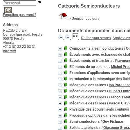
Catégorie Semiconducteurs
Forgotten password?
>
Semiconducteurs
Address
Documents disponibles dans cett
RE2SD Library
Constantine road, Fesdis
Refine your search
Apply to e
05078 Fesdis
Algeria
+213 (0) 33 23 03 31
Composants à semiconducteurs
/
Ol
contact
Écoulements avec échanges de chal
Écoulements et transferts
/
Raymond
Eléments de turbulence
/
Michel Pr
Exercices d'applications avec corri
Introduction à la mécanique des flui
Mécanique des fluides
/
Ion Paraschi
Mécanique des fluides
/
Hubert Lum
Mécanique des fluides
/
François Mar
Mécanique des fluides
/
Pascal Clavi
Physique des écoulements continus
Processus optiques dans les solides
Semi-conducteurs
/
Guy Fishman
Solid state physics
/
Giuseppe Gros