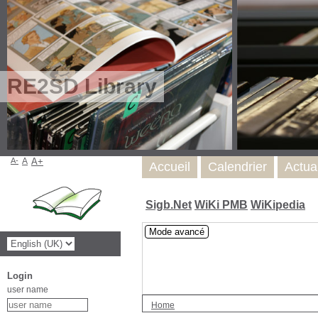
RE2SD Library
A-
A
A+
Accueil
Calendrier
Actua
Sigb.Net
WiKi PMB
WiKipedia
Mode avancé
Login
user name
Home