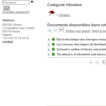
Catégorie Vibration
Forgotten password?
>
Vibration
Address
Documents disponibles dans cett
RE2SD Library
Constantine road, Fesdis
Refine your search
Apply to e
05078 Fesdis
Algeria
+213 (0) 33 23 03 31
Électrotechnique des énergies renou
contact
Les réseaux électriques de distribut
Schaum's outline of theory and prob
The physics of vibrations and waves
1