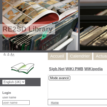
RE2SD Library
A-
A
A+
Accueil
Calendrier
Actua
Sigb.Net
WiKi PMB
WiKipedia
Mode avancé
Login
user name
Home