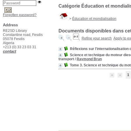
Catégorie Éducation et mondiali
Forgotten password?
>
Éducation et mondialisation
Address
Documents disponibles dans cett
RE2SD Library
Constantine road, Fesdis
Refine your search
Apply to e
05078 Fesdis
Algeria
+213 (0) 33 23 03 31
Réflexions sur l'internationalisation
contact
Science et technique du moteur diesel
transport
/
Raymond Brun
Tome 3. Science et technique du mote
1