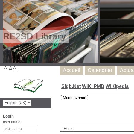
RE2SD Library
A-
A
A+
Accueil
Calendrier
Actua
Sigb.Net
WiKi PMB
WiKipedia
Mode avancé
Login
user name
Home