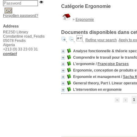
Catégorie Ergonomie
Forgotten password?
>
Ergonomie
Address
Documents disponibles dans cett
RE2SD Library
Constantine road, Fesdis
Refine your search
Apply to e
05078 Fesdis
Algeria
+213 (0) 33 23 03 31
Analyse fonctionnelle & théorie spec
contact
Comprendre le travail pour le transf
L'ergonomie
/
Françoise Darses
Ergonomie, conception de produits e
Ergonomie et management
/
Sacha 
General theory, Part I. Linear operat
L'intervention en ergonomie
1