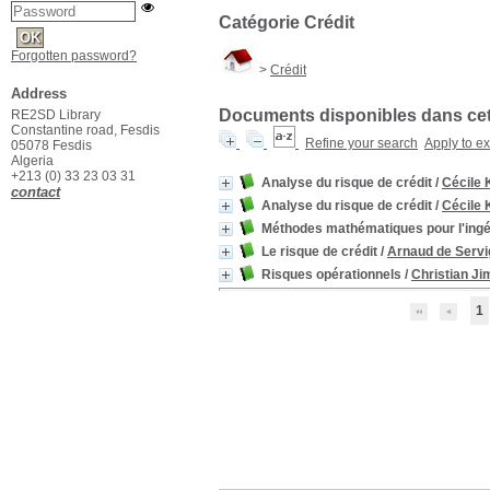
Catégorie Crédit
Forgotten password?
>
Crédit
Address
Documents disponibles dans cett
RE2SD Library
Constantine road, Fesdis
Refine your search
Apply to e
05078 Fesdis
Algeria
+213 (0) 33 23 03 31
Analyse du risque de crédit
/
Cécile 
contact
Analyse du risque de crédit
/
Cécile 
Méthodes mathématiques pour l'ingé
Le risque de crédit
/
Arnaud de Serv
Risques opérationnels
/
Christian J
1