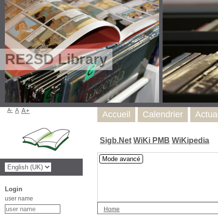
RE2SD Library
A-
A
A+
Accueil
Calendrier
Actua
Sigb.Net
WiKi PMB
WiKipedia
Mode avancé
Login
user name
Home