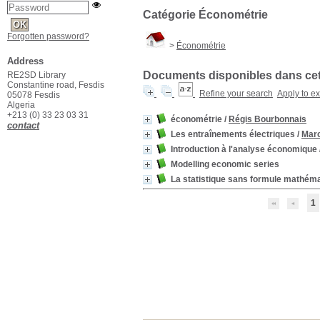
Catégorie Économétrie
Forgotten password?
>
Économétrie
Address
Documents disponibles dans cett
RE2SD Library
Constantine road, Fesdis
Refine your search
Apply to e
05078 Fesdis
Algeria
+213 (0) 33 23 03 31
économétrie
/
Régis Bourbonnais
contact
Les entraînements électriques
/
Marc
Introduction à l'analyse économique
Modelling economic series
La statistique sans formule mathém
1