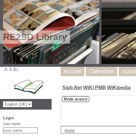
RE2SD Library
A-
A
A+
Accueil
Calendrier
Actua
Sigb.Net
WiKi PMB
WiKipedia
Mode avancé
Login
user name
Home