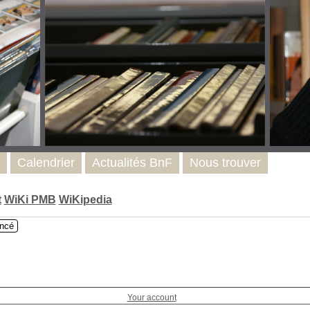
Calendrier
Actualités BnF
Nous trouver
t
WiKi PMB
WiKipedia
ncé
Your account