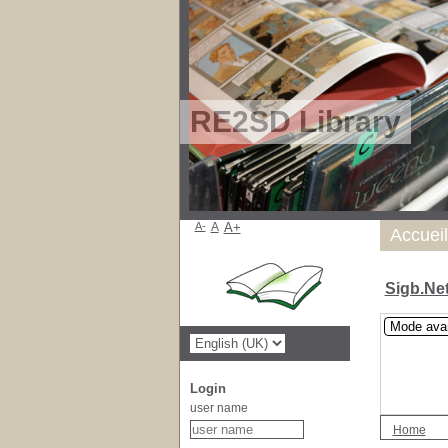
RE2SD Library
A-
A
A+
Accueil
Sigb.Ne
Mode ava
Login
user name
Home