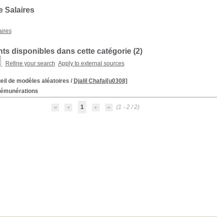
e Salaires
aires
s disponibles dans cette catégorie (
2
)
Refine your search
Apply to external sources
eil de modèles aléatoires
/
Djalil Chafai[u0308]
rémunérations
1
(1 - 2 / 2)