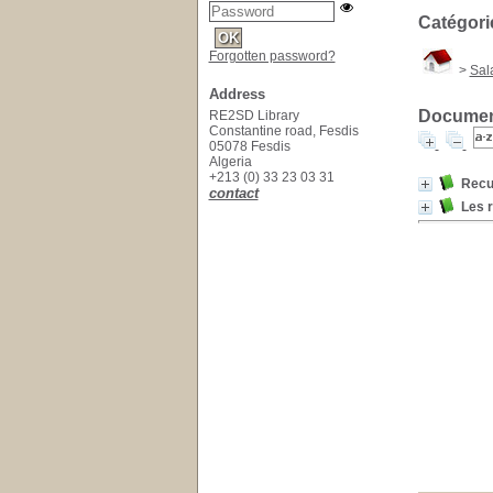
Catégori
Forgotten password?
>
Sal
Address
Document
RE2SD Library
Constantine road, Fesdis
05078 Fesdis
Algeria
+213 (0) 33 23 03 31
Recu
contact
Les 