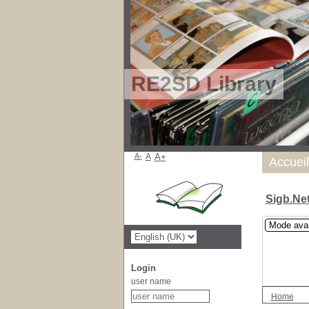
RE2SD Library
A-
A
A+
Accueil
Sigb.Ne
Mode ava
Login
user name
Home