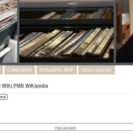
Calendrier
Actualités BnF
Nous trouver
t
WiKi PMB
WiKipedia
ncé
Your account