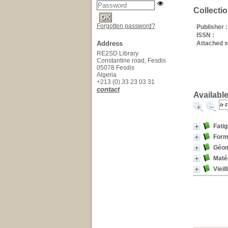
Collecti
Forgotten password?
Publisher :
ISSN :
Address
Attached s
RE2SD Library
Constantine road, Fesdis
05078 Fesdis
Algeria
+213 (0) 33 23 03 31
contact
Available
Fatig
Formu
Géom
Maté
Viei