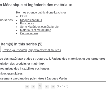
on Mécanique et ingénierie des matériaux
Hermès science publications-Lavoisier
no ISSN
ub-series :
Risques naturels
Polymères
Série Matériaux et métallurgie
Matériaux et métallurgie
Géomatériaux
 item(s) in this series (
5
)
Refine your search
Apply to external sources
ue des matériaux et des structures, 4. Fatigue des matériaux et des structures
lation des produits et matériaux
écanique des instabilités rocheuses
riaux granulaires
llissement oxydant des polymères
/
Jacques Verdu
1
(1 - 5 / 5)