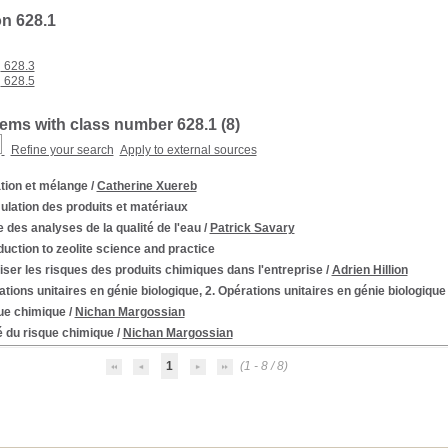
on 628.1
628.3
628.5
tems with class number 628.1 (
8
)
Refine your search
Apply to external sources
tion et mélange
/
Catherine Xuereb
lation des produits et matériaux
 des analyses de la qualité de l'eau
/
Patrick Savary
duction to zeolite science and practice
iser les risques des produits chimiques dans l'entreprise
/
Adrien Hillion
tions unitaires en génie biologique, 2. Opérations unitaires en génie biologique
ue chimique
/
Nichan Margossian
é du risque chimique
/
Nichan Margossian
1
(1 - 8 / 8)