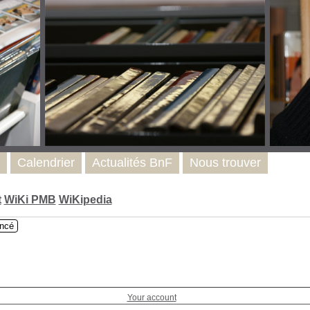
Calendrier
Actualités BnF
Nous trouver
t
WiKi PMB
WiKipedia
ncé
Your account