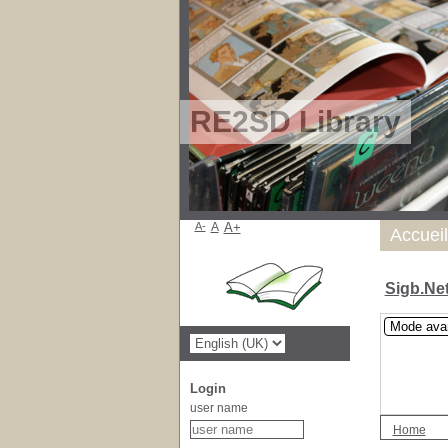
RE2SD Library
A-
A
A+
Accueil
Sigb.Ne
Mode ava
Login
user name
Home