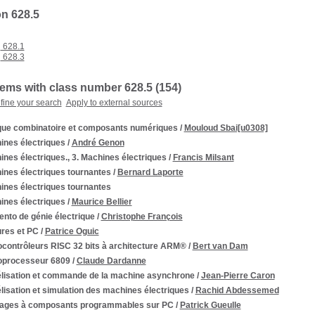
on 628.5
628.1
628.3
tems with class number 628.5 (
154
)
fine your search
Apply to external sources
que combinatoire et composants numériques
/
Mouloud Sbai[u0308]
ines électriques
/
André Genon
nes électriques., 3. Machines électriques
/
Francis Milsant
ines électriques tournantes
/
Bernard Laporte
ines électriques tournantes
ines électriques
/
Maurice Bellier
nto de génie électrique
/
Christophe François
res et PC
/
Patrice Oguic
ocontrôleurs RISC 32 bits à architecture ARM®
/
Bert van Dam
oprocesseur 6809
/
Claude Dardanne
lisation et commande de la machine asynchrone
/
Jean-Pierre Caron
isation et simulation des machines électriques
/
Rachid Abdessemed
ages à composants programmables sur PC
/
Patrick Gueulle