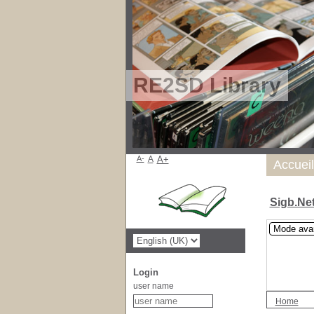
RE2SD Library
A-
A
A+
Accueil
Sigb.Ne
Mode ava
Login
user name
Home