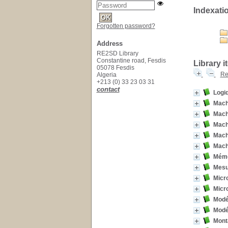
Indexati
Forgotten password?
Address
RE2SD Library
Constantine road, Fesdis
Library i
05078 Fesdis
Re
Algeria
+213 (0) 33 23 03 31
contact
Logi
Mach
Machi
Mach
Mach
Mach
Méme
Mesu
Micr
Micr
Modé
Modél
Mont