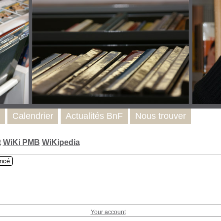
Calendrier
Actualités BnF
Nous trouver
t
WiKi PMB
WiKipedia
ncé
Your account