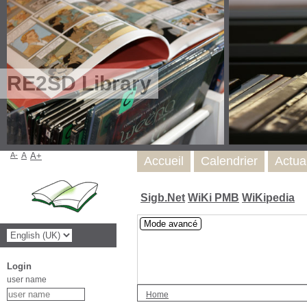
RE2SD Library
A-
A
A+
Accueil
Calendrier
Actua
Sigb.Net
WiKi PMB
WiKipedia
Mode avancé
Login
user name
Home