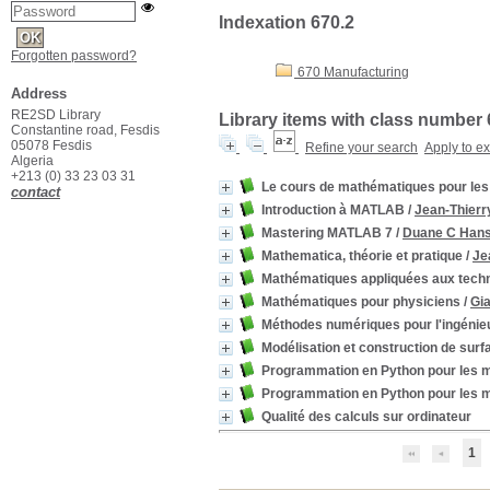
Indexation 670.2
Forgotten password?
670 Manufacturing
Address
RE2SD Library
Library items with class number 
Constantine road, Fesdis
05078 Fesdis
Refine your search
Apply to e
Algeria
+213 (0) 33 23 03 31
Le cours de mathématiques pour les 
contact
Introduction à MATLAB
/
Jean-Thierr
Mastering MATLAB 7
/
Duane C Han
Mathematica, théorie et pratique
/
Je
Mathématiques appliquées aux techno
Mathématiques pour physiciens
/
Gia
Méthodes numériques pour l'ingénie
Modélisation et construction de sur
Programmation en Python pour les 
Programmation en Python pour les 
Qualité des calculs sur ordinateur
1