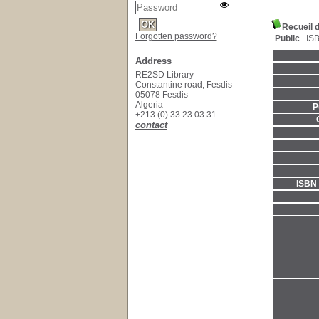
Recueil 
Forgotten password?
Public
IS
Address
RE2SD Library
Constantine road, Fesdis
05078 Fesdis
Algeria
P
+213 (0) 33 23 03 31
contact
ISBN 