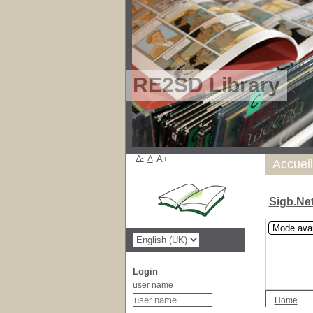
RE2SD Library
A-
A
A+
Accueil
Sigb.Ne
Mode ava
Login
user name
Home