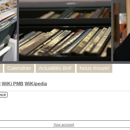
Calendrier
Actualités BnF
Nous trouver
t
WiKi PMB
WiKipedia
ncé
Your account