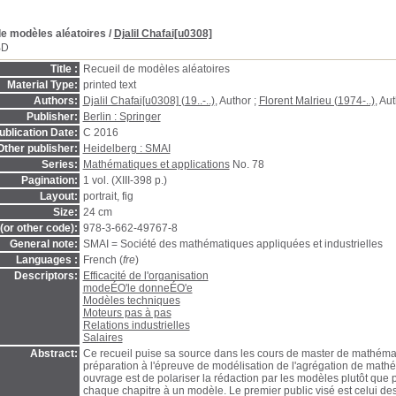
de modèles aléatoires
/
Djalil Chafai[u0308]
BD
Title :
Recueil de modèles aléatoires
Material Type:
printed text
Authors:
Djalil Chafai[u0308] (19..-..)
, Author ;
Florent Malrieu (1974-..)
, Au
Publisher:
Berlin : Springer
ublication Date:
C 2016
Other publisher:
Heidelberg : SMAI
Series:
Mathématiques et applications
No. 78
Pagination:
1 vol. (XIII-398 p.)
Layout:
portrait, fig
Size:
24 cm
(or other code):
978-3-662-49767-8
General note:
SMAI = Société des mathématiques appliquées et industrielles
Languages :
French (
fre
)
Descriptors:
Efficacité de l'organisation
modeÉO'le donneÉO'e
Modèles techniques
Moteurs pas à pas
Relations industrielles
Salaires
Abstract:
Ce recueil puise sa source dans les cours de master de mathéma
préparation à l'épreuve de modélisation de l'agrégation de mathém
ouvrage est de polariser la rédaction par les modèles plutôt que p
chaque chapitre à un modèle. Le premier public visé est celui d