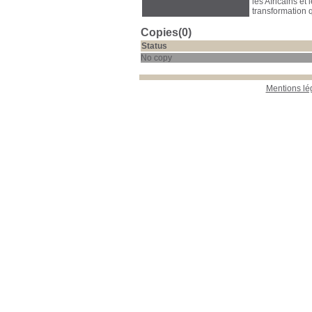
les Africains e
transformation 
Copies(0)
Status
No copy
Mentions lé