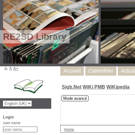
RE2SD Library
A-
A
A+
Accueil
Calendrier
Actua
Sigb.Net
WiKi PMB
WiKipedia
Mode avancé
Login
user name
Home