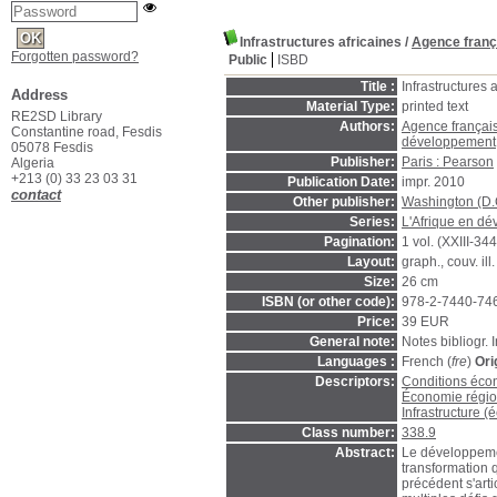
Infrastructures africaines
/
Agence franç
Forgotten password?
Public
ISBD
Title :
Infrastructures 
Address
Material Type:
printed text
RE2SD Library
Authors:
Agence françai
Constantine road, Fesdis
développement
05078 Fesdis
Publisher:
Paris : Pearson
Algeria
+213 (0) 33 23 03 31
Publication Date:
impr. 2010
contact
Other publisher:
Washington (D.
Series:
L'Afrique en d
Pagination:
1 vol. (XXIII-344
Layout:
graph., couv. ill
Size:
26 cm
ISBN (or other code):
978-2-7440-74
Price:
39 EUR
General note:
Notes bibliogr. 
Languages :
French (
fre
)
Ori
Descriptors:
Conditions éc
Économie régio
Infrastructure (
Class number:
338.9
Abstract:
Le développement
transformation q
précédent s'arti