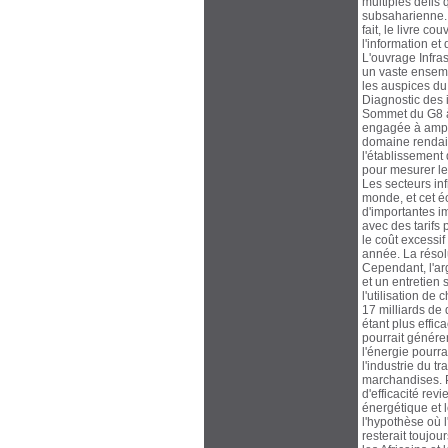
multiples défis 
subsaharienne. I
fait, le livre c
l'information et 
L'ouvrage Infras
un vaste ensemb
les auspices du 
Diagnostic des i
Sommet du G8 à 
engagée à ampli
domaine rendait 
l'établissement 
pour mesurer les
Les secteurs inf
monde, et cet é
d'importantes im
avec des tarifs 
le coût excessi
année. La résol
Cependant, l'ar
et un entretien 
l'utilisation de
17 milliards de
étant plus effic
pourrait génére
l'énergie pourra
l'industrie du t
marchandises. 
d'efficacité rev
énergétique et 
l'hypothèse où l
resterait toujou