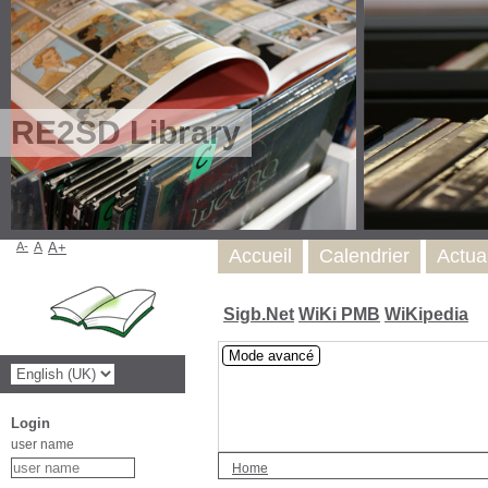
RE2SD Library
A-
A
A+
Accueil
Calendrier
Actua
Sigb.Net
WiKi PMB
WiKipedia
Mode avancé
Login
user name
Home