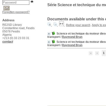
Série Science et technique du mot
Forgotten password?
Documents available under this col
Address
RE2SD Library
Refine your search
Apply to e
Constantine road, Fesdis
05078 Fesdis
Science et technique du moteur diesel
Algeria
transport
/
Raymond Brun
+213 (0) 33 23 03 31
contact
Science et technique du moteur diesel
transport
/
Raymond Brun
1