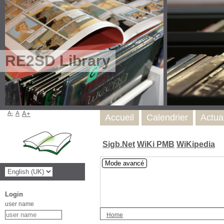
RE2SD Library
A-
A
A+
Accueil
Calendrier
Actua
Sigb.Net
WiKi PMB
WiKipedia
Mode avancé
Login
user name
Home