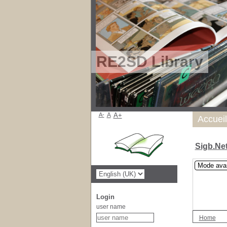
RE2SD Library
A-
A
A+
Accueil
Sigb.Ne
Mode ava
Login
user name
Home