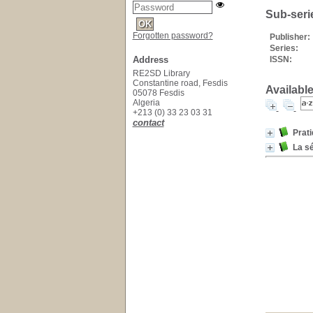
Sub-seri
Forgotten password?
Publisher:
Series:
Address
ISSN:
RE2SD Library
Constantine road, Fesdis
Available
05078 Fesdis
Algeria
+213 (0) 33 23 03 31
contact
Prati
La sé