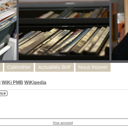
Calendrier
Actualités BnF
Nous trouver
t
WiKi PMB
WiKipedia
ncé
Your account