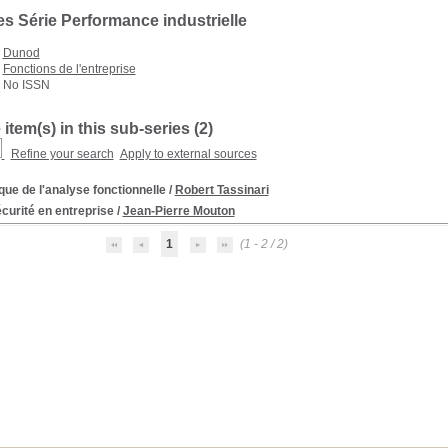
es Série Performance industrielle
Dunod
Fonctions de l'entreprise
No ISSN
 item(s) in this sub-series (
2
)
Refine your search
Apply to external sources
que de l'analyse fonctionnelle
/
Robert Tassinari
curité en entreprise
/
Jean-Pierre Mouton
1
(1 - 2 / 2)