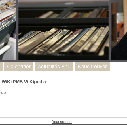
Calendrier
Actualités BnF
Nous trouver
t
WiKi PMB
WiKipedia
ncé
Your account