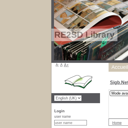
RE2SD Library
A-
A
A+
Accueil
Sigb.Ne
Mode ava
Login
user name
Home