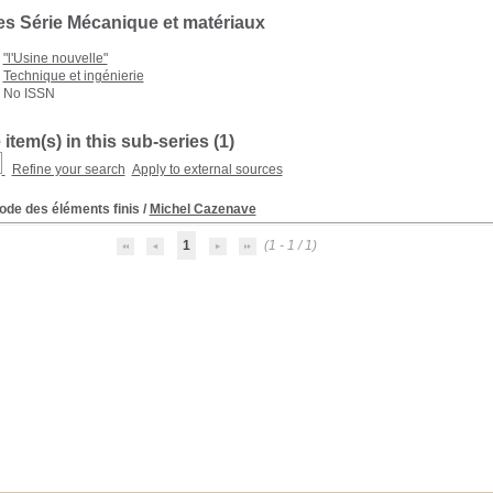
es Série Mécanique et matériaux
"l'Usine nouvelle"
Technique et ingénierie
No ISSN
 item(s) in this sub-series (
1
)
Refine your search
Apply to external sources
ode des éléments finis
/
Michel Cazenave
1
(1 - 1 / 1)