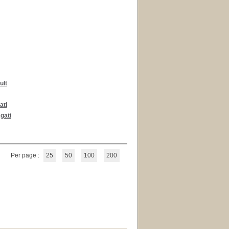
ult
ati
gati
Per page :
25
50
100
200