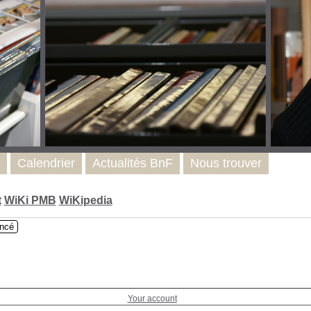
Calendrier
Actualités BnF
Nous trouver
t
WiKi PMB
WiKipedia
ncé
Your account