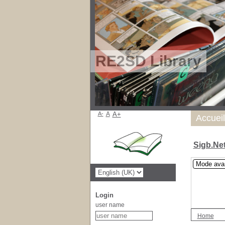
RE2SD Library
A-
A
A+
Accueil
Sigb.Ne
Mode ava
Login
user name
Home