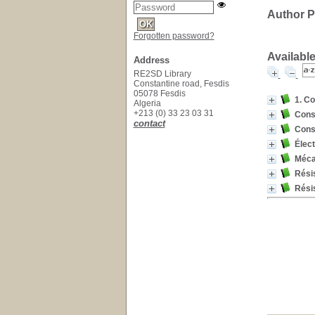
Author P
Forgotten password?
Available
Address
RE2SD Library
Constantine road, Fesdis
05078 Fesdis
1. C
Algeria
+213 (0) 33 23 03 31
Const
contact
Cons
Élect
Mécan
Rési
Rési