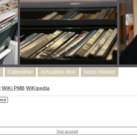
Calendrier
Actualités BnF
Nous trouver
t
WiKi PMB
WiKipedia
ncé
Your account