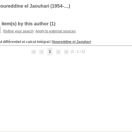
ureddine el Jaouhari (1954-....)
 item(s) by this author (
1
)
Refine your search
Apply to external sources
l différentiel et calcul intégral
/
Noureddine el Jaouhari
1
(1 - 1 / 1)