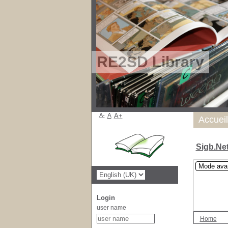
RE2SD Library
A-
A
A+
Accueil
Sigb.Ne
Mode ava
Login
user name
Home