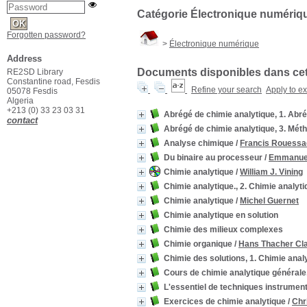
Catégorie Électronique numériq
Forgotten password?
>
Électronique numérique
Address
Documents disponibles dans cett
RE2SD Library
Constantine road, Fesdis
Refine your search
Apply to e
05078 Fesdis
Algeria
+213 (0) 33 23 03 31
Abrégé de chimie analytique, 1. Abr
contact
Abrégé de chimie analytique, 3. Mét
Analyse chimique
/
Francis Rouessa
Du binaire au processeur
/
Emmanue
Chimie analytique
/
William J. Vining
Chimie analytique., 2. Chimie analyt
Chimie analytique
/
Michel Guernet
Chimie analytique en solution
Chimie des milieux complexes
Chimie organique
/
Hans Thacher Cl
Chimie des solutions, 1. Chimie anal
Cours de chimie analytique générale,
L'essentiel de techniques instrumen
Exercices de chimie analytique
/
Chr