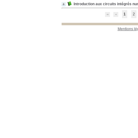
Introduction aux circuits intégrés n
1
2
Mentions lé