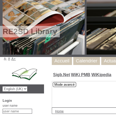
RE2SD Library
A-
A
A+
Accueil
Calendrier
Actua
Sigb.Net
WiKi PMB
WiKipedia
Mode avancé
Login
user name
Home