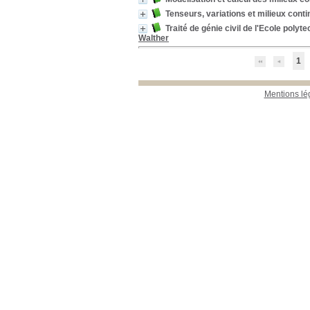
Tenseurs, variations et milieux cont
Traité de génie civil de l'Ecole poly
Walther
1
Mentions lé