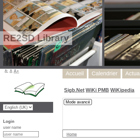
RE2SD Library
A-
A
A+
Accueil
Calendrier
Actua
Sigb.Net
WiKi PMB
WiKipedia
Mode avancé
Login
user name
Home