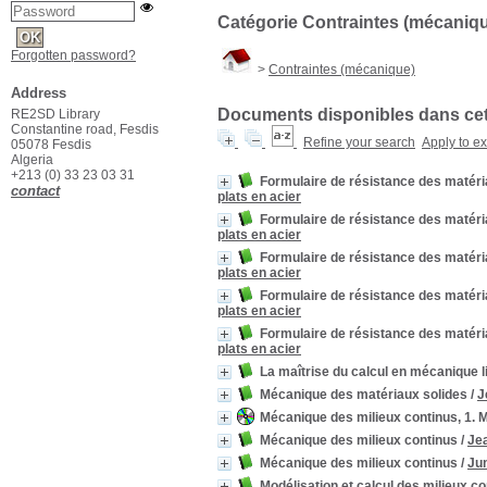
Catégorie Contraintes (mécaniq
Forgotten password?
>
Contraintes (mécanique)
Address
Documents disponibles dans cett
RE2SD Library
Constantine road, Fesdis
Refine your search
Apply to e
05078 Fesdis
Algeria
+213 (0) 33 23 03 31
Formulaire de résistance des matéri
contact
plats en acier
Formulaire de résistance des matéri
plats en acier
Formulaire de résistance des matéri
plats en acier
Formulaire de résistance des matéri
plats en acier
Formulaire de résistance des matéri
plats en acier
La maîtrise du calcul en mécanique li
Mécanique des matériaux solides
/
J
Mécanique des milieux continus, 1. 
Mécanique des milieux continus
/
Jea
Mécanique des milieux continus
/
Ju
Modélisation et calcul des milieux c