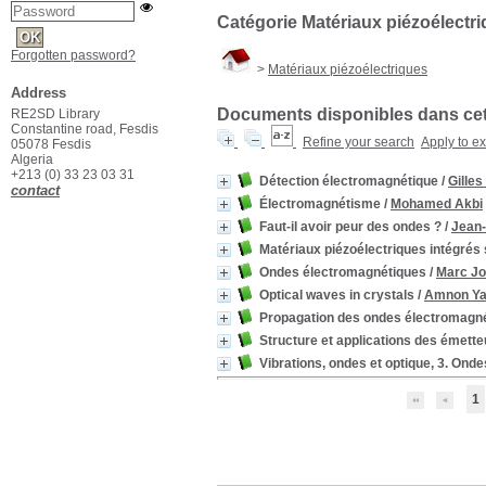
Catégorie Matériaux piézoélectr
Forgotten password?
>
Matériaux piézoélectriques
Address
Documents disponibles dans cett
RE2SD Library
Constantine road, Fesdis
Refine your search
Apply to e
05078 Fesdis
Algeria
+213 (0) 33 23 03 31
Détection électromagnétique
/
Gilles
contact
Électromagnétisme
/
Mohamed Akbi
Faut-il avoir peur des ondes ?
/
Jean-
Matériaux piézoélectriques intégrés 
Ondes électromagnétiques
/
Marc Jo
Optical waves in crystals
/
Amnon Ya
Propagation des ondes électromagn
Structure et applications des émette
Vibrations, ondes et optique, 3. On
1