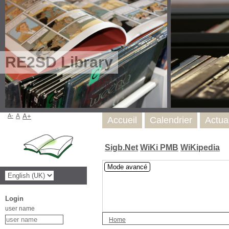
RE2SD Library
A-
A
A+
Accueil
Calendrier
Actua
Sigb.Net
WiKi PMB
WiKipedia
Mode avancé
Login
user name
Home