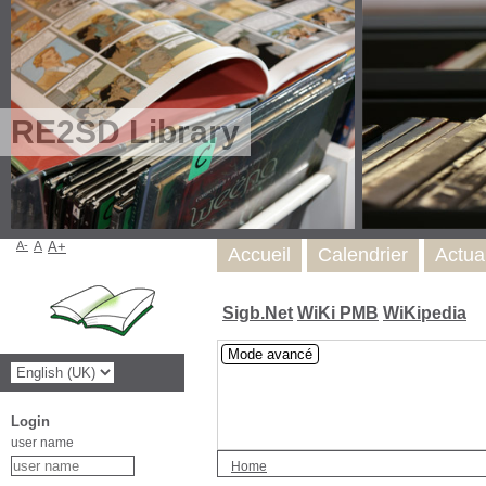
RE2SD Library
A-
A
A+
Accueil
Calendrier
Actua
Sigb.Net
WiKi PMB
WiKipedia
Mode avancé
Login
user name
Home