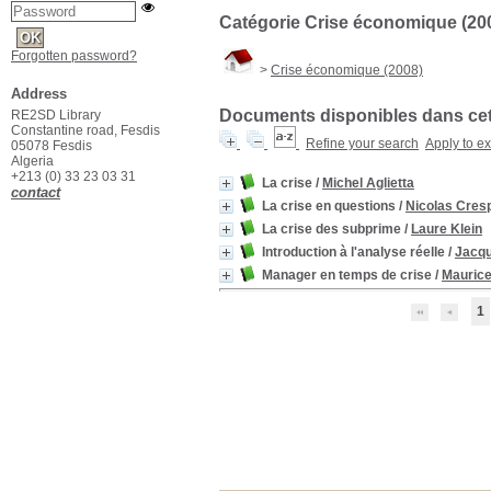
Catégorie Crise économique (20
Forgotten password?
>
Crise économique (2008)
Address
Documents disponibles dans cett
RE2SD Library
Constantine road, Fesdis
Refine your search
Apply to e
05078 Fesdis
Algeria
+213 (0) 33 23 03 31
La crise
/
Michel Aglietta
contact
La crise en questions
/
Nicolas Cresp
La crise des subprime
/
Laure Klein
Introduction à l'analyse réelle
/
Jacqu
Manager en temps de crise
/
Maurice
1