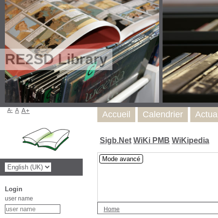
RE2SD Library
A-
A
A+
Accueil
Calendrier
Actua
Sigb.Net
WiKi PMB
WiKipedia
Mode avancé
Login
user name
Home