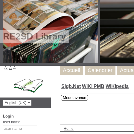
RE2SD Library
A-
A
A+
Accueil
Calendrier
Actua
Sigb.Net
WiKi PMB
WiKipedia
Mode avancé
Login
user name
Home