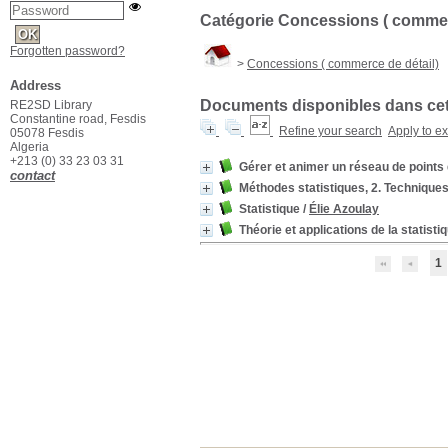
Catégorie Concessions ( commer
Forgotten password?
>
Concessions ( commerce de détail)
Address
Documents disponibles dans cett
RE2SD Library
Constantine road, Fesdis
Refine your search
Apply to e
05078 Fesdis
Algeria
+213 (0) 33 23 03 31
Gérer et animer un réseau de points
contact
Méthodes statistiques, 2. Techniques
Statistique
/
Élie Azoulay
Théorie et applications de la statisti
1