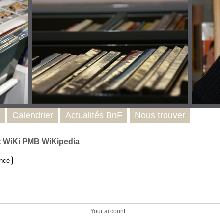
Calendrier
Actualités BnF
Nous trouver
t
WiKi PMB
WiKipedia
ncé
Your account