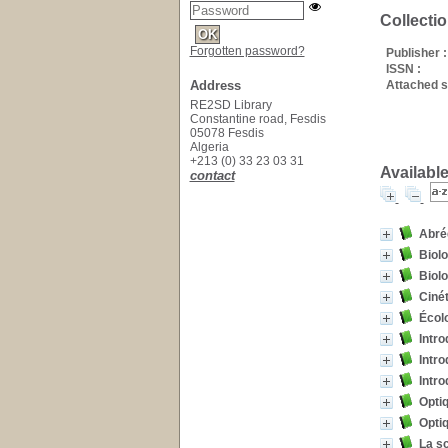
Collecti
Forgotten password?
Publisher :
ISSN :
Address
Attached s
RE2SD Library
Constantine road, Fesdis
05078 Fesdis
Algeria
+213 (0) 33 23 03 31
Available
contact
Abré
Biolo
Biolo
Ciné
Écolo
Intro
Intro
Intro
Opti
Optiq
La s