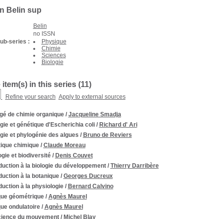
on Belin sup
Belin
no ISSN
ub-series :
Physique
Chimie
Sciences
Biologie
 item(s) in this series (
11
)
Refine your search
Apply to external sources
gé de chimie organique
/
Jacqueline Smadja
gie et génétique d'Escherichia coli
/
Richard d' Ari
gie et phylogénie des algues
/
Bruno de Reviers
tique chimique
/
Claude Moreau
gie et biodiversité
/
Denis Couvet
duction à la biologie du développement
/
Thierry Darribère
duction à la botanique
/
Georges Ducreux
duction à la physiologie
/
Bernard Calvino
que géométrique
/
Agnès Maurel
ue ondulatoire
/
Agnès Maurel
cience du mouvement
/
Michel Blay