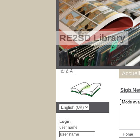
RE2SD Library
A-
A
A+
Accueil
Sigb.Ne
Mode ava
Login
user name
Home