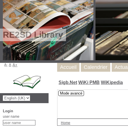
RE2SD Library
A-
A
A+
Accueil
Calendrier
Actua
Sigb.Net
WiKi PMB
WiKipedia
Mode avancé
Login
user name
Home