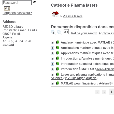
Catégorie Plasma lasers
Forgotten password?
>
Plasma lasers
Address
Documents disponibles dans cett
RE2SD Library
Constantine road, Fesdis
Refine your search
Apply to e
05078 Fesdis
Algeria
+213 (0) 33 23 03 31
Analyse numérique avec MATLAB
/
contact
Applications mathématiques avec MA
Applications mathématiques avec M
Introduction à l'analyse numérique
/
Introduction au calcul scientifique pa
Introduction à MATLAB
/
Jean-Thierr
Laser and plasma applications in ma
Science (1; 2008; Alger, Algérie)
MATLAB pour l'ingénieur
/
Adrian Bi
1