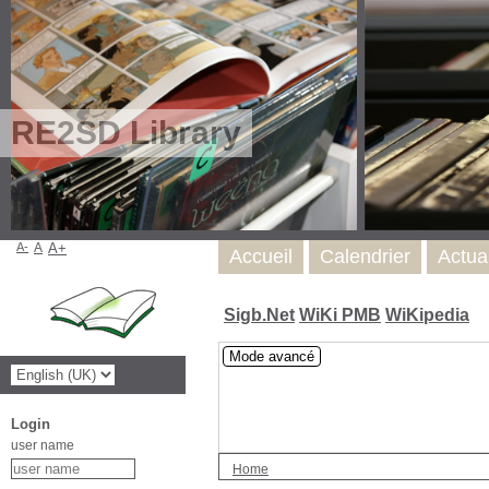
RE2SD Library
A-
A
A+
Accueil
Calendrier
Actua
Sigb.Net
WiKi PMB
WiKipedia
Mode avancé
Login
user name
Home