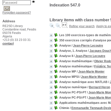
Indexation 547.0
Forgotten password?
Library items with class number 
Address
RE2SD Library
Refine your search
Apply to e
Constantine road, Fesdis
05078 Fesdis
Les 100 exercices-types de mathém
Algeria
+213 (0) 33 23 03 31
350 exercices corrigés d'analyse po
contact
Analyse
/
Jean-Pierre Lecoutre
Analyse, 1. Analyse
/
Jacques Douch
Analyse II
/
Jean-Pierre Lecoutre
Analyse mathématique
/
Olivier Rod
Analyse mathématique
/
Frédéric Te
Analyse MP
/
Jean-Marie Monier
Analyse MPSI
/
Jean-Marie Monier
Analyse numérique avec MATLAB
/
Analyse numérique
/
Bernard Heron
Analyse PC-PSI-PT
/
Jean-Marie Mon
Analyse PC-PSI-PT
/
Jean-Marie Mon
Applications mathématiques avec M
Chimie
/
Emmanuelle Tiennault-Des