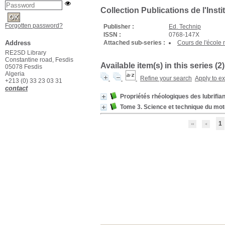
Collection Publications de l'Insti
Forgotten password?
Publisher :
Ed. Technip
ISSN :
0768-147X
Address
Attached sub-series :
Cours de l'école 
RE2SD Library
Constantine road, Fesdis
Available item(s) in this series (
2
)
05078 Fesdis
Algeria
Refine your search
Apply to e
+213 (0) 33 23 03 31
contact
Propriétés rhéologiques des lubrifia
Tome 3. Science et technique du mote
1