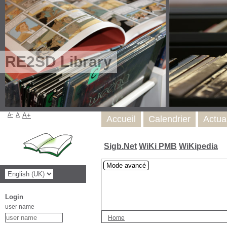
RE2SD Library
A-
A
A+
Accueil
Calendrier
Actua
Sigb.Net
WiKi PMB
WiKipedia
Mode avancé
Login
user name
Home