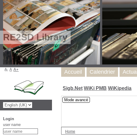
RE2SD Library
A-
A
A+
Accueil
Calendrier
Actua
Sigb.Net
WiKi PMB
WiKipedia
Mode avancé
Login
user name
Home