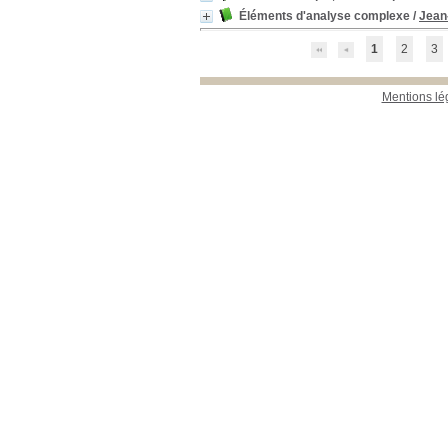
Éléments d'analyse complexe
/
Jean
1
2
3
Mentions lé