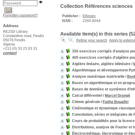
Collection Références sciences
Forgotten password?
Publisher :
Ellipses
ISSN :
2260-8044
Address
RE2SD Library
Available item(s) in this series (
5
Constantine road, Fesdis
05078 Fesdis
Refine your search
Apply to extern
Algeria
+213 (0) 33 23 03 31
350 exercices corrigés d'analyse po
contact
400 exercices corrigés d'algèbre po
Algèbre linéaire, algèbre bilinéaire
/
Algorithmique et développement Py
Analyse numérique matricielle
/
Ben
Bases en algorithmique et en progr
Bases de données et systèmes d'inf
Calcul différentiel
/
Marcel Grangé
Chimie générale
/
Fatiha Bouaifel
Cinématique et dynamique classiques
Convolution, séries et intégrales de 
Cours de probabilités pour la licence
Distributions, analyse de Fourier et
Électrocinétique, électronique et él