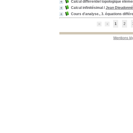
Calcul différentiel topologique éléme
Calcul infinitésimal
/
Jean Dieudonné
Cours d'analyse., 3. équations différe
1
2
Mentions lé