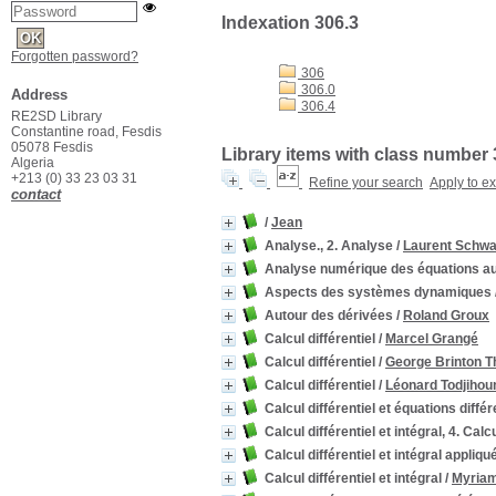
Indexation 306.3
Forgotten password?
306
306.0
Address
306.4
RE2SD Library
Constantine road, Fesdis
05078 Fesdis
Library items with class number 
Algeria
+213 (0) 33 23 03 31
Refine your search
Apply to e
contact
/
Jean
Analyse., 2. Analyse
/
Laurent Schwa
Analyse numérique des équations aux
Aspects des systèmes dynamiques
Autour des dérivées
/
Roland Groux
Calcul différentiel
/
Marcel Grangé
Calcul différentiel
/
George Brinton 
Calcul différentiel
/
Léonard Todjihou
Calcul différentiel et équations différ
Calcul différentiel et intégral, 4. Calcu
Calcul différentiel et intégral appliqu
Calcul différentiel et intégral
/
Myria