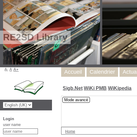
RE2SD Library
A-
A
A+
Accueil
Calendrier
Actua
Sigb.Net
WiKi PMB
WiKipedia
Mode avancé
Login
user name
Home