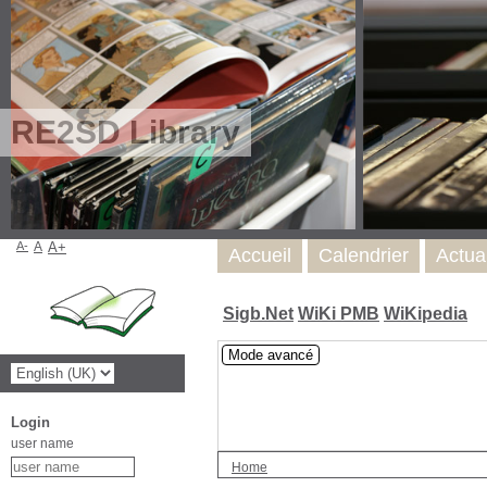
RE2SD Library
A-
A
A+
Accueil
Calendrier
Actua
Sigb.Net
WiKi PMB
WiKipedia
Mode avancé
Login
user name
Home