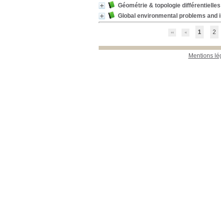
Géométrie & topologie différentielles
Global environmental problems and 
1
2
Mentions lé