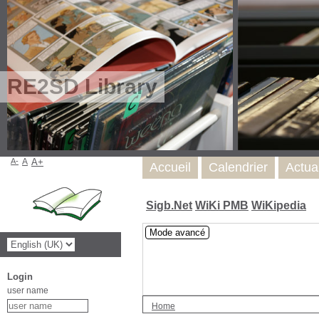
RE2SD Library
A-
A
A+
Accueil
Calendrier
Actua
Sigb.Net
WiKi PMB
WiKipedia
Mode avancé
Login
user name
Home