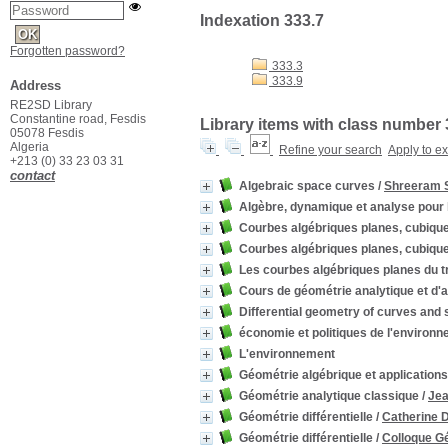
Indexation 333.7
Forgotten password?
333.3
333.9
Address
RE2SD Library
Constantine road, Fesdis
Library items with class number 
05078 Fesdis
Algeria
Refine your search
Apply to e
+213 (0) 33 23 03 31
contact
Algebraic space curves
/
Shreeram 
Algèbre, dynamique et analyse pour 
Courbes algébriques planes, cubique
Courbes algébriques planes, cubique
Les courbes algébriques planes du t
Cours de géométrie analytique et d'a
Differential geometry of curves and
économie et politiques de l'environ
L'environnement
Géométrie algébrique et applications
Géométrie analytique classique
/
Jea
Géométrie différentielle
/
Catherine 
Géométrie différentielle
/
Colloque Gé