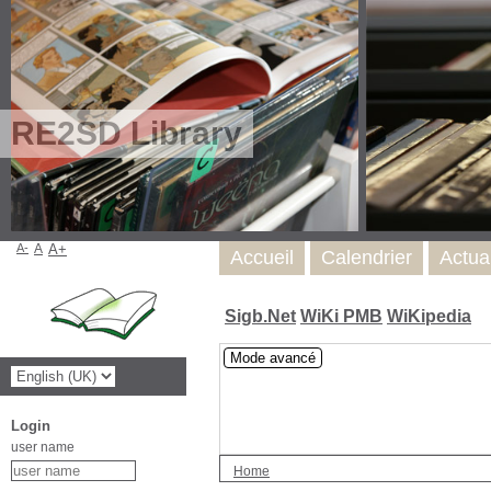
RE2SD Library
A-
A
A+
Accueil
Calendrier
Actua
Sigb.Net
WiKi PMB
WiKipedia
Mode avancé
Login
user name
Home