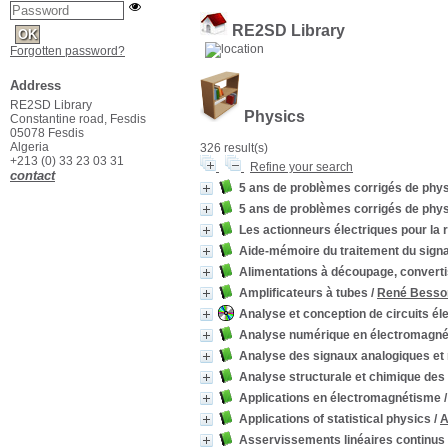
RE2SD Library
Forgotten password?
Address
RE2SD Library
Physics
Constantine road, Fesdis
05078 Fesdis
Algeria
326 result(s)
+213 (0) 33 23 03 31
Refine your search
contact
5 ans de problèmes corrigés de phy
5 ans de problèmes corrigés de phy
Les actionneurs électriques pour la
Aide-mémoire du traitement du signa
Alimentations à découpage, convert
Amplificateurs à tubes
/
René Besso
Analyse et conception de circuits é
Analyse numérique en électromagn
Analyse des signaux analogiques et
Analyse structurale et chimique des
Applications en électromagnétisme
Applications of statistical physics
/
A
Asservissements linéaires continus