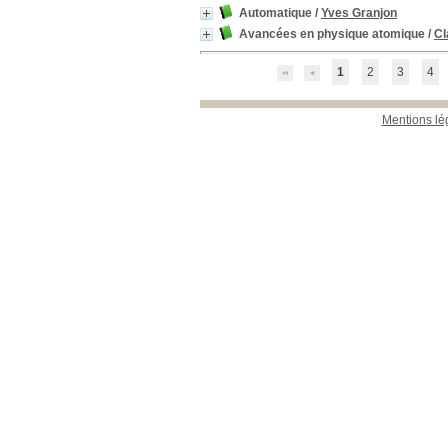
Automatique
/
Yves Granjon
Avancées en physique atomique
/
Cl
1
2
3
4
Mentions lé