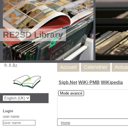
RE2SD Library
A-
A
A+
Accueil
Calendrier
Actua
Sigb.Net
WiKi PMB
WiKipedia
Mode avancé
Login
user name
Home