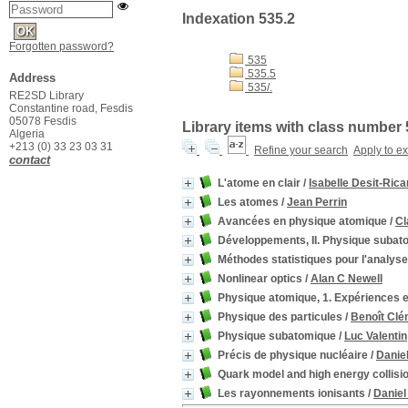
Indexation 535.2
Forgotten password?
535
535.5
Address
535/.
RE2SD Library
Constantine road, Fesdis
05078 Fesdis
Library items with class number 
Algeria
+213 (0) 33 23 03 31
Refine your search
Apply to e
contact
L'atome en clair
/
Isabelle Desit-Rica
Les atomes
/
Jean Perrin
Avancées en physique atomique
/
Cl
Développements, II. Physique subat
Méthodes statistiques pour l'analys
Nonlinear optics
/
Alan C Newell
Physique atomique, 1. Expériences 
Physique des particules
/
Benoît Clé
Physique subatomique
/
Luc Valentin
Précis de physique nucléaire
/
Danie
Quark model and high energy collisi
Les rayonnements ionisants
/
Daniel