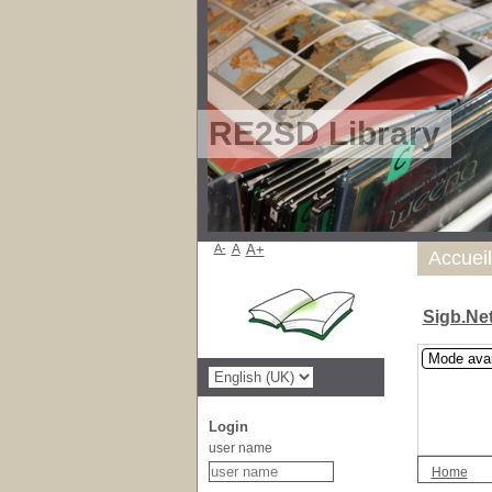
RE2SD Library
A-
A
A+
Accueil
Sigb.Ne
Mode ava
Login
user name
Home