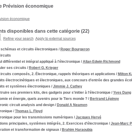
e Prévision économique
vision économique
s disponibles dans cette catégorie (
22
)
Refine your search
Apply to external sources
 schémas et circuits électroniques
/
Roger Bourgeron
ircuits
l différentiel et intégral appliqué à l'électronique
/
Allan Edwin Richmond
ler ses circuits
/
Robert G. Krieger
ircuits composés, 2. Électronique, rappels théoriques et applications
/
Milton 
its électrocinétiques et électroniques, aux concours d'entrée des grandes écol
its et systèmes électroniques
/
Jimmie J. Cathey
ruire ses premiers kits, des gadgets pour s'initier à l'électronique
/
Yves Dang
mie et énergie, quels avenirs pour le Tiers monde ?
/
Bertrand Lépinoy
ronic circuit analysis and design
/
Donald A Neamen
tronique
/
Thomas L. Floyd
tronique pour les transmissions numériques
/
Jacques Hervé
ions principales, systèmes intégrés, 2. Exercices d'électronique
/
Jean-Marc P
ation et transformation de signaux
/
Brahim Haraoubia