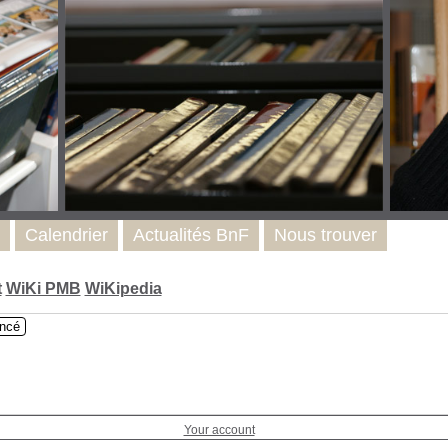
Calendrier
Actualités BnF
Nous trouver
t
WiKi PMB
WiKipedia
ncé
Your account