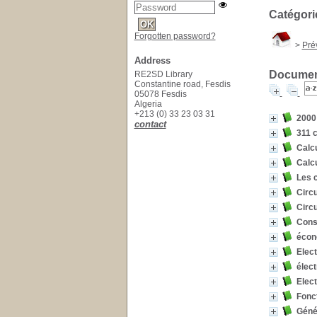
Catégori
Forgotten password?
>
Pré
Address
Document
RE2SD Library
Constantine road, Fesdis
05078 Fesdis
Algeria
+213 (0) 33 23 03 31
2000
contact
311 c
Calcu
Calcu
Les c
Circu
Circu
Const
écono
Elect
élec
Elec
Fonct
Génér