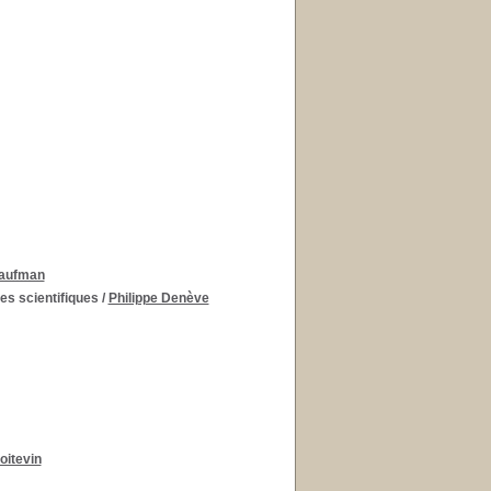
Kaufman
es scientifiques
/
Philippe Denève
oitevin