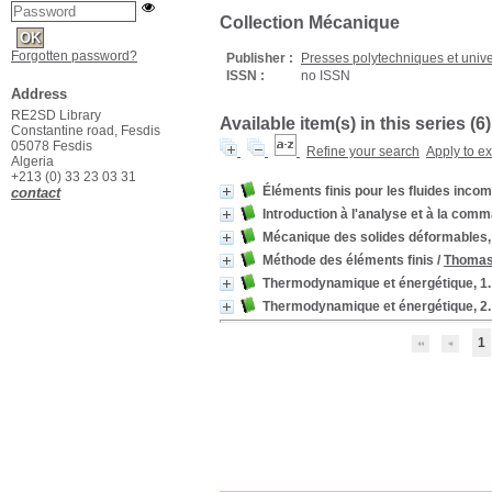
Collection Mécanique
Forgotten password?
Publisher :
Presses polytechniques et univ
ISSN :
no ISSN
Address
RE2SD Library
Available item(s) in this series (
6
)
Constantine road, Fesdis
05078 Fesdis
Refine your search
Apply to e
Algeria
+213 (0) 33 23 03 31
Éléments finis pour les fluides inco
contact
Introduction à l'analyse et à la co
Mécanique des solides déformables,
Méthode des éléments finis
/
Thoma
Thermodynamique et énergétique, 1
Thermodynamique et énergétique, 2
1