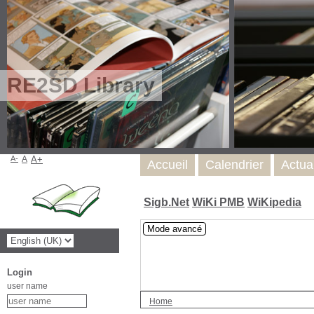
RE2SD Library
A-
A
A+
Accueil
Calendrier
Actua
Sigb.Net
WiKi PMB
WiKipedia
Mode avancé
Login
user name
Home